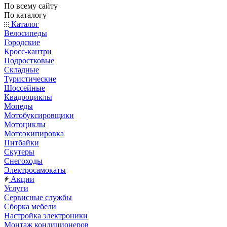
По всему сайту
По каталогу
Каталог
Велосипеды
Городские
Кросс-кантри
Подростковые
Складные
Туристические
Шоссейные
Квадроциклы
Мопеды
Мотобуксировщики
Мотоциклы
Мотоэкипировка
Питбайки
Скутеры
Снегоходы
Электросамокаты
Акции
Услуги
Сервисные службы
Сборка мебели
Настройка электроники
Монтаж кондиционеров