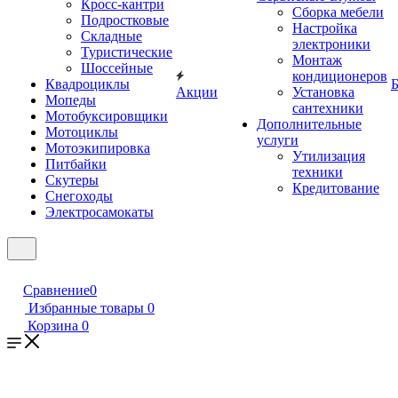
Кросс-кантри
Сборка мебели
Подростковые
Настройка
Складные
электроники
Туристические
Монтаж
Шоссейные
кондиционеров
Квадроциклы
Б
Акции
Установка
Мопеды
сантехники
Мотобуксировщики
Дополнительные
Мотоциклы
услуги
Мотоэкипировка
Утилизация
Питбайки
техники
Скутеры
Кредитование
Снегоходы
Электросамокаты
Сравнение
0
Избранные товары
0
Корзина
0