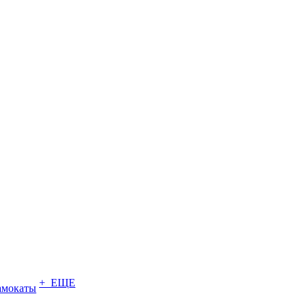
+ ЕЩЕ
амокаты