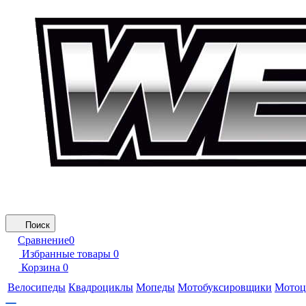
Поиск
Сравнение
0
Избранные товары
0
Корзина
0
Велосипеды
Квадроциклы
Мопеды
Мотобуксировщики
Мотоц