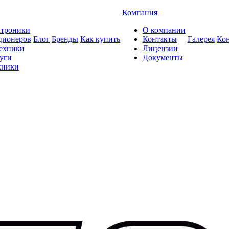
Компания
ктроники
О компании
ционеров
Блог
Бренды
Как купить
Контакты
Галерея
Ко
техники
Лицензии
уги
Документы
хники