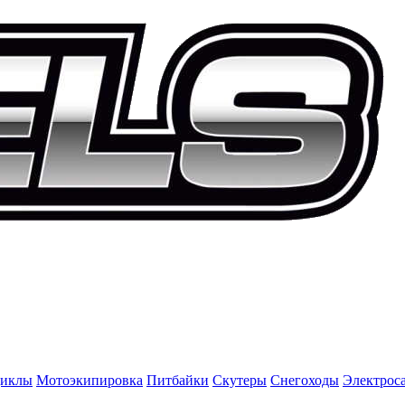
иклы
Мотоэкипировка
Питбайки
Скутеры
Снегоходы
Электрос