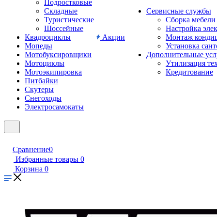
Подростковые
Складные
Сервисные службы
Туристические
Сборка мебели
Шоссейные
Настройка эле
Квадроциклы
Акции
Монтаж конди
Мопеды
Установка сан
Мотобуксировщики
Дополнительные усл
Мотоциклы
Утилизация те
Мотоэкипировка
Кредитование
Питбайки
Скутеры
Снегоходы
Электросамокаты
Сравнение
0
Избранные товары
0
Корзина
0