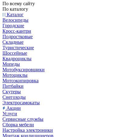
По всему сайту
По каталогу
Каталог
Велосипеды
Городские
Кросс-кантри
Подростковые
Складные
Туристические
Шоссейные
Квадроциклы
Мопеды
Мотобуксировщики
Мотоциклы
Мотоэкипировка
Питбайки
Скутеры
Снегоходы
Электросамокаты
Акции
Услуги
Сервисные службы
Сборка мебели
Настройка электроники
Монтаж кондиционеров